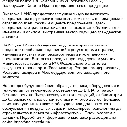
февраля более 130 компаний из 20 регионов России,
Белоруссии, Китая и Ирана представят свою продукцию.
Выставка НАИС предоставляет уникальную возможность
специалистам и руководителям познакомиться с инновациями в
отрасли со всей России и оценить предложения. Здесь
специалисты отрасли встречаются, знакомятся, обмениваются
мнениями и опытом, выстраивая вектор будущего гражданской
авиации.
НАИС уже 12 лет объединяет под своим крылом тысячи
представителей авиапредприятий с регуляторами отрасли,
научными институтами, разработчиками и компаниями-
поставщиками. Выставка проходит при поддержке и участии
Министерства транспорта РФ, Федерального агентства
воздушного транспорта (Росавиация), Ространсмодернизации,
Ространснадздора и Межгосударственного авиационного
комитета.
На стендах будут новейшие образцы техники, оборудования и
технологий: от технического освещения до БПЛА, от рамок
безопасности до быстровозводимых конструкций, от биометрии
до багажных лент, колесной техники и многое другое. Большое
внимание уделят технике и оборудованию для наземного
обслуживания воздушных судов и пассажиров, технологиям для
строительства и ремонта инфраструктуры, IT-технологиям в
авиации. Подробная информация о выставке размещена на
сайте
https://naisrussia.ru/
.