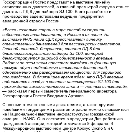
Госкорпорации Ростех представит на выставке линейку
отечественных двигателей, а главной премьерой форума станет
двигатель ПД-8 для лайнера SJ-100. В его разработке и
производстве задействованы ведущие предприятия
авиационной отрасли России.
«Всего несколько стран в мире способны строить
собственные авиадвигатели, и Россия в их числе. На
выставке NAIS наша ОДК представляет линейку
отечественных двигателей для пассажирских самолетов.
Главной новинкой, безусловно, станет ПД-8 для
ближнемагистрального лайнера SJ-100, который
демонстрируется широкой общественности впервые.
Работы по всем этим проектам выходят на финишную
прямую: идут необходимые испытания двигателей,
одновременно мы разворачиваем мощности для серийного
производства. В ближайшее время ждем, что ПД-8 впервые
поднимется в воздух в составе пассажирского SJ-100 для
прохождения заключительного этапа — летных испытаний»
,
— рассказал первый заместитель генерального директора
Госкорпорации Ростех Владимир Артяков.
С новыми отечественными двигателями, а также другими
новейшими тенденциями развития отрасли можно ознакомиться
на Национальной выставке инфраструктуры гражданской
авиации – НАИС. Она состоится в преддверии Дня работника
гражданской авиации, который отмечается 9 февраля. В
Международном выставочном центре Крокус Экспо 5 и 6