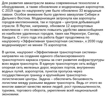
Для развития авиаотрасли важны современные технологии и
оборудование, а также обновление и модернизация аэропортов.
С 2019 года по нацпроекту уже было обновлено 33 воздушные
гавани. Особое внимание было уделено авиаузлам Сибири и
Дальнего Востока. Модернизация затронула как аэропорты
городов-миллионников, так и городов – центров добывающей
отрасли. В Якутии, например, обновили 12 аэропортовых
комплексов – это позволило повысить удобство авиасообщения
из наиболее удаленных городов, таких как Нерюнгри, Сангар,
Хандыга. С этого года эта работа будет продолжена по
нацпроекту «Эффективная транспортная система», к 2030 году
модернизируют не менее 75 аэропортов.
В целом, нацпроект «Эффективная транспортная система»
направлен на создание единого сбалансированного
транспортного каркаса страны за счет развития инфраструктуры
всех видов транспорта. В единую транспортную сеть войдут
опорная сеть железных дорог, морских портов, внутренних
водных путей, аэропортов, пунктов пропуска через
государственную границу и крупнейшие транспортно-
логистические центры. Задача – обеспечить бесшовность
логистики между разными видами транспорта. Ведь от этого во
многом зависит качество жизни людей, рост промышленности,
туризма, торгового оборота, укрепление всей национальной
экономики.