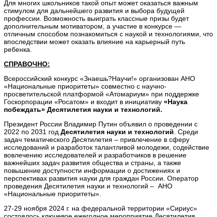
Для многих школьников такой опыт может оказаться важным
стимулом для дальнейшего развития и выбора будущей
профессии. Возможность выиграть классные призы будет
дополнительным мотиватором, а участие в конкурсе —
отличным способом познакомиться с наукой и технологиями, что
впоследствии может оказать влияние на карьерный путь
ребенка.
СПРАВОЧНО:
Всероссийский конкурс «Знаешь?Научи!» организован АНО
«Национальные приоритеты» совместно с научно-
просветительской платформой «Атомариум» при поддержке
Госкорпорации «Росатом» и входит в инициативу
«Наука
побеждать»
Десятилетия науки и технологий.
Президент России Владимир Путин объявил о проведении с
2022 по 2031 год
Десятилетия науки и технологий
. Среди
задач тематического Десятилетия – привлечение в сферу
исследований и разработок талантливой молодежи, содействие
вовлечению исследователей и разработчиков в решение
важнейших задач развития общества и страны, а также
повышение доступности информации о достижениях и
перспективах развития науки для граждан России. Оператор
проведения Десятилетия науки и технологий – АНО
«Национальные приоритеты».
27-29 ноября 2024 г. на федеральной территории «Сириус»
состоялось ключевое ежегодное мероприятие Десятилетия