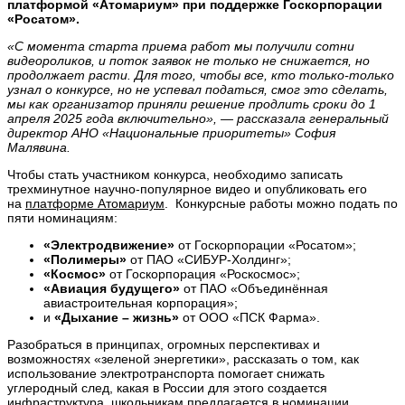
платформой «Атомариум» при поддержке Госкорпорации
«Росатом».
«С момента старта приема работ мы получили сотни
видеороликов, и поток заявок не только не снижается, но
продолжает расти. Для того, чтобы все, кто только-только
узнал о конкурсе, но не успевал податься, смог это сделать,
мы как организатор приняли решение продлить сроки до 1
апреля 2025 года включительно», — рассказала генеральный
директор АНО «Национальные приоритеты» София
Малявина.
Чтобы стать участником конкурса, необходимо записать
трехминутное научно-популярное видео и опубликовать его
на
платформе Атомариум
. Конкурсные работы можно подать по
пяти номинациям:
«Электродвижение»
от Госкорпорации «Росатом»;
«Полимеры»
от ПАО «СИБУР-Холдинг»;
«Космос»
от Госкорпорация «Роскосмос»;
«Авиация будущего»
от ПАО «Объединённая
авиастроительная корпорация»;
и
«Дыхание – жизнь»
от ООО «ПСК Фарма».
Разобраться в принципах, огромных перспективах и
возможностях «зеленой энергетики», рассказать о том, как
использование электротранспорта помогает снижать
углеродный след, какая в России для этого создается
инфраструктура, школьникам предлагается в номинации