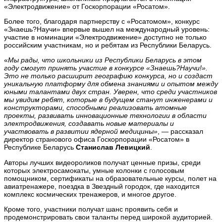
«Электродвижение» от Госкорпорации «Росатом».
Более того, благодаря партнерству с «Росатомом», конкурс
«Знаешь?Научи» впервые вышел на международный уровень:
участие в номинации «Электродвижение» доступно не только
российским участникам, но и ребятам из Республики Беларусь.
«
Мы рады, что школьники из Республики Беларусь в этом
году смогут принять участие в конкурсе «Знаешь?Научи!».
Это не только расширит географию конкурса, но и создаст
уникальную платформу для обмена знаниями и опытом между
юными талантами двух стран. Уверен, что среди участников
мы увидим ребят, которые в будущем станут инженерами и
конструкторами, способными реализовать атомные
проекты, развивать инновационные технологии в области
электродвижения, создавать новые материалы и
участвовать в развитии ядерной медицины»
, — рассказал
директор странового офиса Госкорпорации «Росатом» в
Республике Беларусь
Станислав Левицкий
.
Авторы лучших видеороликов получат ценные призы, среди
которых электросамокаты, умные колонки с голосовым
помощником, сертификаты на образовательные курсы, полет на
авиатренажере, поездка в Звездный городок, где находится
комплекс космических тренажеров, и многое другое.
Кроме того, участники получат шанс проявить себя и
продемонстрировать свои таланты перед широкой аудиторией.