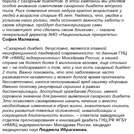
борьба с сахарным диабетом. В этой кампании мы уделяем
особое внимание симптомам сахарного диабета второго
типа. Риск появления этого недуга кратно возрастает у
людей в возрасте старше 45 лет. Надеюсь, что, увидев и
услышав наши ролики,
люди осознают важность заботы о
своем здоровье, пройдут диспансеризацию сами
и посоветуют это сделать своим близким
», – сказала
генеральный директор АНО «Национальные приоритеты»
София Малявина
.
«Сахарный диабет, безусловно, является главной
неинфекционной пандемией современности: по данным ГНЦ
РФ «НМИЦ эндокринологии» Минздрава России, в нашей
стране им болеет более 5 миллионов человек, еще столько
же – не подозревают о том, что у них есть
сахарный
диабет
2 типа. Важно понимать, что это заболевание часто
развивается незаметно и может долгое время протекать
бессимптомно, нанося
непоправимый вред
нашему здоровью.
Именно поэтому регулярный скрининг в рамках
диспансеризации, доступный гражданам России, имеет
огромное значение д
ля раннего выявления сахарного диабета
.
Это позволяет своевременно начать лечение и внести
необходимые изменения в образ жизни, значительно снизить
риски развития тяжелых осложнений, инвалидизации и
сокращения длительности жизни»,
– отметила заведующая
отделом прогнозирования и инноваций диабета ГНЦ РФ ФГБУ
«НМИЦ эндокринологии» Минздрава России, кандидат
медицинских наук
Людмила Ибрагимова.