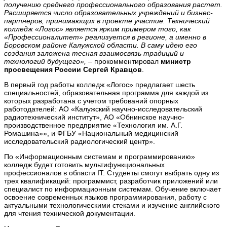
получению среднего профессионального образования растет.
Расширяется число образовательных учреждений и бизнес-
партнеров, принимающих в проекте участие. Технический
колледж «Логос» является ярким примером того, как
«Профессионалитет» реализуется в регионе, а именно в
Боровском районе Калужской области. В саму идею его
создания заложена тесная взаимосвязь традиций и
технологий будущего», –
прокомментировал
министр
просвещения России Сергей Кравцов
.
В первый год работы колледж «Логос» предлагает шесть
специальностей, образовательная программа для каждой из
которых разработана с учетом требований опорных
работодателей: АО «Калужский научно-исследовательский
радиотехнический институт», АО «Обнинское научно-
производственное предприятие «Технология им. А.Г.
Ромашина»», и ФГБУ «Национальный медицинский
исследовательский радиологический центр».
По «Информационным системам и программированию»
колледж будет готовить мультифункциональных
профессионалов в области IT. Студенты смогут выбрать одну из
трех квалификаций: программист, разработчик приложений или
специалист по информационным системам. Обучение включает
освоение современных языков программирования, работу с
актуальными технологическими стеками и изучение английского
для чтения технической документации.