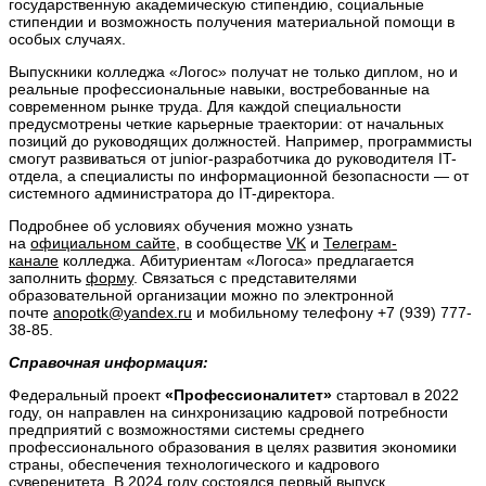
государственную академическую стипендию, социальные
стипендии и возможность получения материальной помощи в
особых случаях.
Выпускники колледжа «Логос» получат не только диплом, но и
реальные профессиональные навыки, востребованные на
современном рынке труда. Для каждой специальности
предусмотрены четкие карьерные траектории: от начальных
позиций до руководящих должностей. Например, программисты
смогут развиваться от junior-разработчика до руководителя IT-
отдела, а специалисты по информационной безопасности — от
системного администратора до IT-директора.
Подробнее об условиях обучения можно узнать
на
официальном сайте
, в сообществе
VK
и
Телеграм-
канале
колледжа. Абитуриентам «Логоса» предлагается
заполнить
форму
. Связаться с представителями
образовательной организации можно по электронной
почте
anopotk@yandex.ru
и мобильному телефону +7 (939) 777-
38-85.
Справочная информация:
Федеральный проект
«Профессионалитет»
стартовал в 2022
году, он направлен на синхронизацию кадровой потребности
предприятий с возможностями системы среднего
профессионального образования в целях развития экономики
страны, обеспечения технологического и кадрового
суверенитета. В 2024 году состоялся первый выпуск