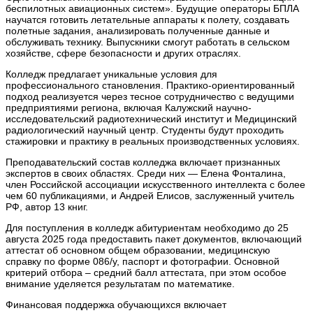
беспилотных авиационных систем». Будущие операторы БПЛА
научатся готовить летательные аппараты к полету, создавать
полетные задания, анализировать полученные данные и
обслуживать технику. Выпускники смогут работать в сельском
хозяйстве, сфере безопасности и других отраслях.
Колледж предлагает уникальные условия для
профессионального становления. Практико-ориентированный
подход реализуется через тесное сотрудничество с ведущими
предприятиями региона, включая Калужский научно-
исследовательский радиотехнический институт и Медицинский
радиологический научный центр. Студенты будут проходить
стажировки и практику в реальных производственных условиях.
Преподавательский состав колледжа включает признанных
экспертов в своих областях. Среди них — Елена Фонталина,
член Российской ассоциации искусственного интеллекта с более
чем 60 публикациями, и Андрей Елисов, заслуженный учитель
РФ, автор 13 книг.
Для поступления в колледж абитуриентам необходимо до 25
августа 2025 года предоставить пакет документов, включающий
аттестат об основном общем образовании, медицинскую
справку по форме 086/у, паспорт и фотографии. Основной
критерий отбора – средний балл аттестата, при этом особое
внимание уделяется результатам по математике.
Финансовая поддержка обучающихся включает