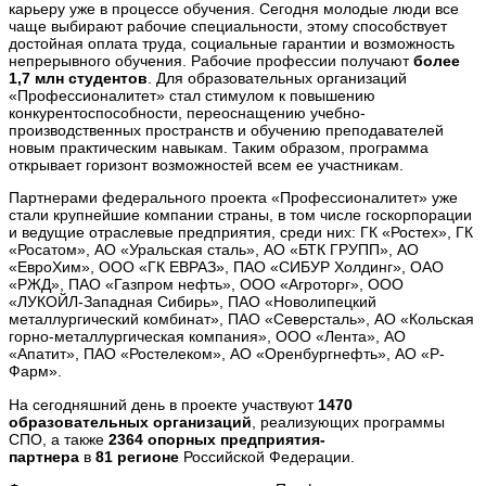
карьеру уже в процессе обучения. Сегодня молодые люди все
чаще выбирают рабочие специальности, этому способствует
достойная оплата труда, социальные гарантии и возможность
непрерывного обучения. Рабочие профессии получают
более
1,7 млн студентов
. Для образовательных организаций
«Профессионалитет» стал стимулом к повышению
конкурентоспособности, переоснащению учебно-
производственных пространств и обучению преподавателей
новым практическим навыкам. Таким образом, программа
открывает горизонт возможностей всем ее участникам.
Партнерами федерального проекта «Профессионалитет» уже
стали крупнейшие компании страны, в том числе госкорпорации
и ведущие отраслевые предприятия, среди них: ГК «Ростех», ГК
«Росатом», АО «Уральская сталь», АО «БТК ГРУПП», АО
«ЕвроХим», ООО «ГК ЕВРАЗ», ПАО «СИБУР Холдинг», ОАО
«РЖД», ПАО «Газпром нефть», ООО «Агроторг», ООО
«ЛУКОЙЛ-Западная Сибирь», ПАО «Новолипецкий
металлургический комбинат», ПАО «Северсталь», АО «Кольская
горно-металлургическая компания», ООО «Лента», АО
«Апатит», ПАО «Ростелеком», АО «Оренбургнефть», АО «Р-
Фарм».
На сегодняшний день в проекте участвуют
1470
образовательных организаций
, реализующих программы
СПО, а также
2364 опорных предприятия-
партнера
в
81 регионе
Российской Федерации.