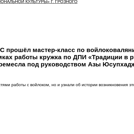
БС прошёл мастер-класс по войлоковалян
мках работы кружка по ДПИ «Традиции в р
 ремесла под руководством Азы Юсупхад
стями работы с войлоком, но и узнали об истории возникновения эт